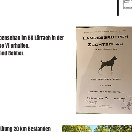
enschau im BK Lörrach in der
e V1 erhalten.
land Bebber.
üfung 20 km Bestanden