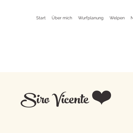
Start
Über mich
Wurfplanung
Welpen
Siro Vicente ❤️
Siro als Deckrüde