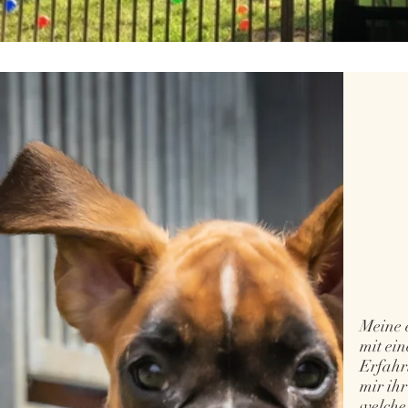
Meine e
mit ei
Erfahr
mir ih
welche