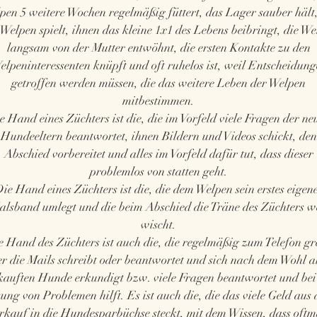
pen 5 weitere Wochen regelmäßig füttert, das Lager sauber hält,
Welpen spielt, ihnen das kleine 1x1 des Lebens beibringt, die W
langsam von der Mutter entwöhnt, die ersten Kontakte zu den
lpeninteressenten knüpft und oft ruhelos ist, weil Entscheidun
getroffen werden müssen, die das weitere Leben der Welpen
mitbestimmen.
e Hand eines Züchters ist die, die im Vorfeld viele Fragen der ne
Hundeeltern beantwortet, ihnen Bildern und Videos schickt, den
Abschied vorbereitet und alles im Vorfeld dafür tut, dass dieser
problemlos von statten geht.
ie Hand eines Züchters ist die, die dem Welpen sein erstes eigen
alsband umlegt und die beim Abschied die Träne des Züchters w
wischt.
e Hand des Züchters ist auch die, die regelmäßig zum Telefon gre
er die Mails schreibt oder beantwortet und sich nach dem Wohl a
kauften Hunde erkundigt bzw. viele Fragen beantwortet und bei
ung von Problemen hilft. Es ist auch die, die das viele Geld aus
rkauf in die Hundesparbüchse steckt, mit dem Wissen, dass oftm