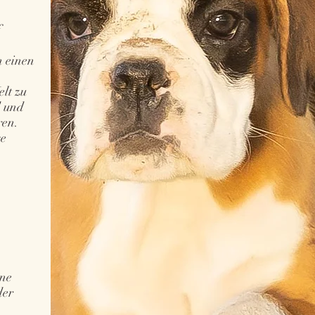
f
n einen
elt zu
d und
ren.
se
ine
der