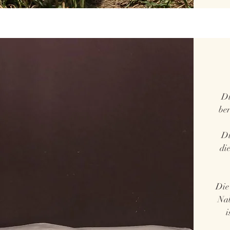
Di
ber
Di
di
Die 
Nab
i