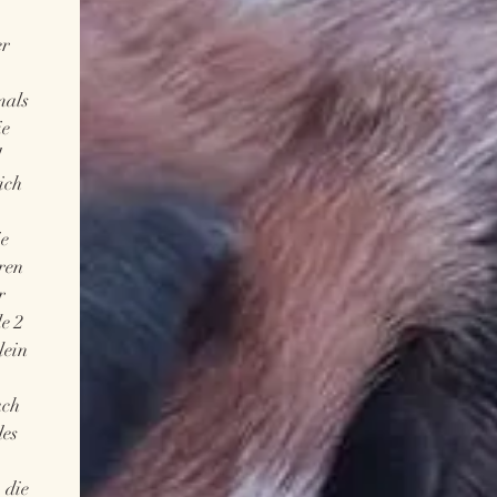
er
mals
ie
d
ich
ie
ren
r
e 2
lein
uch
des
.
 die