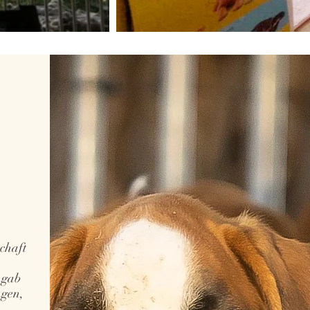
schaft
 gab
ngen,