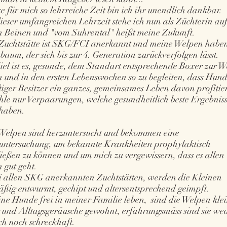
se für mich so lehrreiche Zeit bin ich ihr unendlich dankbar.
ieser umfangreichen Lehrzeit stehe ich nun als Züchterin au
n Beinen und "vom Suhrental" heißt meine Zukunft.
Zuchtstätte ist SKG/FCI anerkannt und meine Welpen habe
aum, der sich bis zur 4. Generation zurückverfolgen lässt.
iel ist es, gesunde, dem Standart entsprechende Boxer zur W
n und in den ersten Lebenswochen so zu begleiten, dass Hun
tiger Besitzer ein ganzes, gemeinsames Leben davon profitie
hle nur Verpaarungen, welche gesundheitlich beste Ergebnis
 haben.
Welpen sind herzuntersucht und bekommen eine
untersuchung, um bekannte Krankheiten prophylaktisch
ließen zu können und um mich zu vergewissern, dass es allen
 gut geht.
i allen SKG anerkannten Zuchtstätten, werden die Kleinen
äßig entwurmt, gechipt und altersentsprechend geimpft.
ne Hunde frei in meiner Familie leben, sind die Welpen kle
 und Alltagsgeräusche gewohnt, erfahrungsmäss sind sie we
ch noch schreckhaft.