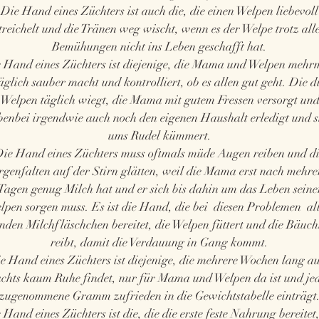
Die Hand eines Züchters ist auch die, die einen Welpen liebevoll
treichelt und die Tränen weg wischt, wenn es der Welpe trotz all
Bemühungen nicht ins Leben geschafft hat.
 Hand eines Züchters ist diejenige, die Mama und Welpen mehr
äglich sauber macht und kontrolliert, ob es allen gut geht. Die d
Welpen täglich wiegt, die Mama mit gutem Fressen versorgt un
benbei irgendwie auch noch den eigenen Haushalt erledigt und s
ums Rudel kümmert.
ie Hand eines Züchters muss oftmals müde Augen reiben und d
rgenfalten auf der Stirn glätten, weil die Mama erst nach mehre
Tagen genug Milch hat und er sich bis dahin um das Leben seine
lpen sorgen muss. Es ist die Hand, die bei diesen Problemen all
nden Milchfläschchen bereitet, die Welpen füttert und die Bäuch
reibt, damit die Verdauung in Gang kommt.
e Hand eines Züchters ist diejenige, die mehrere Wochen lang a
chts kaum Ruhe findet, nur für Mama und Welpen da ist und je
zugenommene Gramm zufrieden in die Gewichtstabelle einträgt
 Hand eines Züchters ist die, die die erste feste Nahrung bereitet,