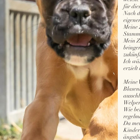
für die
Nach d
eigene
Meine 
Stammb
Mein Z
bringe
zukünf
Ich wä
erzielt
Meine 
Blasen
aussch
Welpen
Wie be
regelm
Da mei
Kinder
ängstli