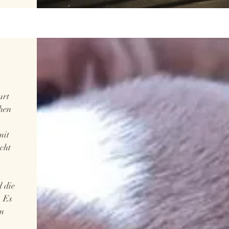
urt
ehen
mit
cht
d die
. Es
um