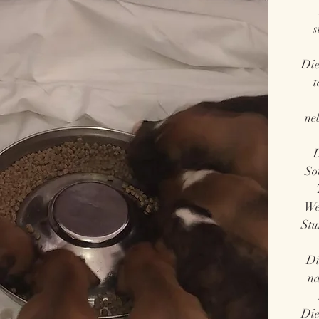
s
Die
t
ne
D
So
We
Stu
Di
na
Die