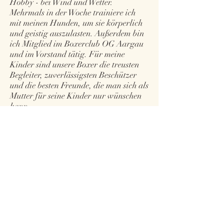
Hobby - bei Wind und Wetter.
Mehrmals in der Woche trainiere ich
mit meinen Hunden, um sie körperlich
und geistig auszulasten. Außerdem bin
ich Mitglied im Boxerclub OG Aargau
und im Vorstand tätig. Für meine
Kinder sind unsere Boxer die treusten
Begleiter, zuverlässigsten Beschützer
und die besten Freunde, die man sich als
Mutter für seine Kinder nur wünschen
kann.
Nach meinem Motto
"wenn sich alles
bewegt, komme ich zur Ruh` "
lebe ich
meinen Traum...
Ich freue mich von Ihnen zu hören